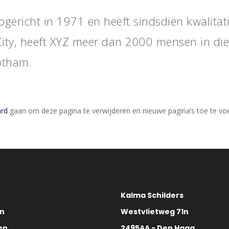
ericht in 1971 en heeft sindsdien kwalitat
ity, heeft XYZ meer dan 2000 mensen in diens
otham.
ard
gaan om deze pagina te verwijderen en nieuwe pagina’s toe te voeg
Kalma Schilders
en
Westvlietweg 71n
en
2495AA - Den Haag