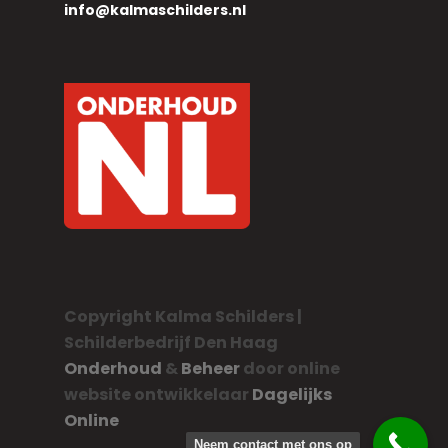
info@kalmaschilders.nl
Copyright Kalma Schilders |
Schilderbedrijf Den Haag
Onderhoud
&
Beheer
door online
website ontwikkelaar
Dagelijks
Online
Neem contact met ons op