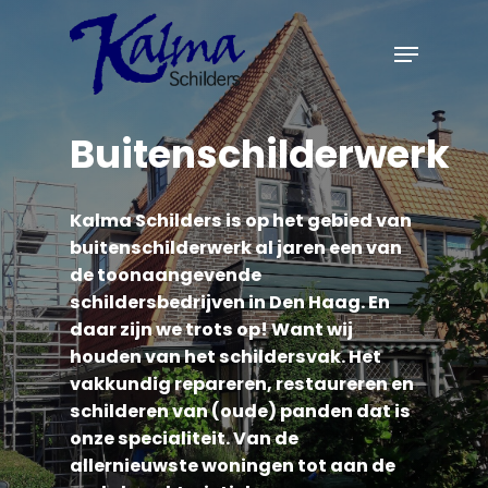
Skip
Menu
to
main
content
Buitenschilderwerk
Kalma
Schilders
is
op
het
gebied
van
buitenschilderwerk
al
jaren
een
van
de
toonaangevende
schildersbedrijven
in
Den
Haag.
En
daar
zijn
we
trots
op!
Want
wij
houden
van
het
schildersvak.
Het
vakkundig
repareren,
restaureren
en
schilderen
van
(oude)
panden
dat
is
onze
specialiteit.
Van
de
allernieuwste
woningen
tot
aan
de