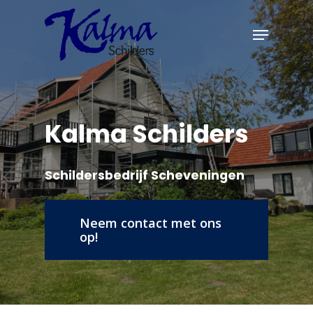
Skip
Menu
to
main
content
Kalma
Schilders
Schildersbedrijf
Scheveningen
Neem contact met ons
op!